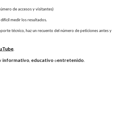
(número de accesos y visitantes)
ifícil medir los resultados.
 soporte técnico, haz un recuento del número de peticiones antes y
uTube
.
informativo
educativo
entretenido
er
,
o
.