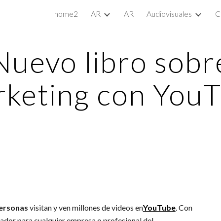
home2
AR
AR
Audiovisuales
C
ip to main content
Skip to navigat
Nuevo libro sobr
keting con You
personas
visitan y ven millones de videos en
YouTube
. Con
ador para cualquier empresa o profesional del