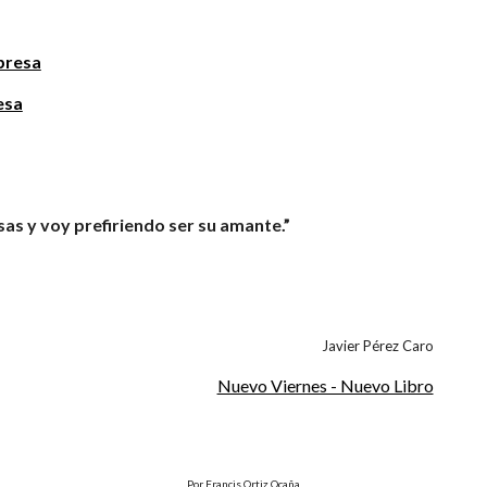
presa
esa
sas y voy prefiriendo ser su amante.”
Javier Pérez Caro
Nuevo Viernes - Nuevo Libro
Por Francis Ortiz Ocaña