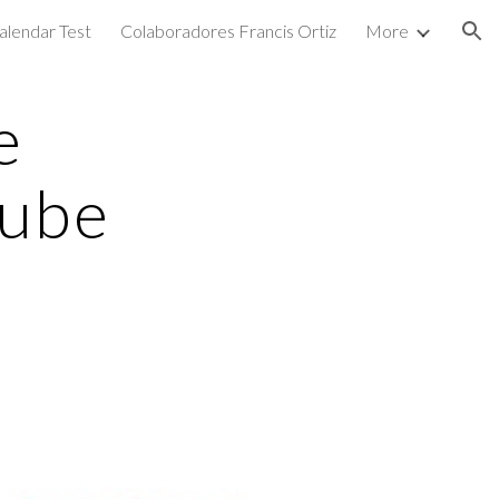
alendar Test
Colaboradores Francis Ortiz
More
ion
e
Tube