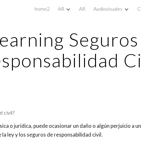
home2
AR
AR
Audiovisuales
C
ip to main content
Skip to navigat
learning Seguros
sponsabilidad Ci
 civil?
ísica o jurídica, puede ocasionar un daño o algún perjuicio a
la ley y los seguros de responsabilidad civil.