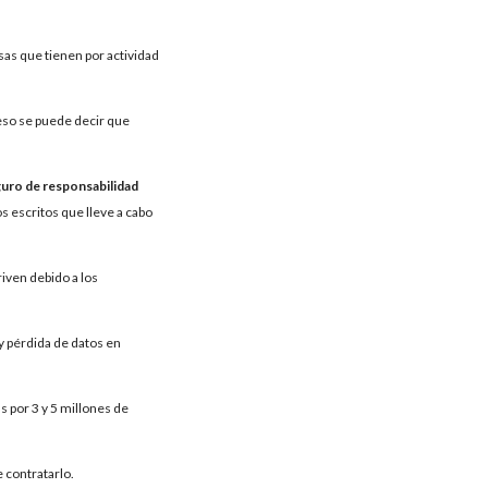
esas que tienen por actividad
 eso se puede decir que
uro de responsabilidad
 escritos que lleve a cabo
iven debido a los
y pérdida de datos en
 por 3 y 5 millones de
 contratarlo.