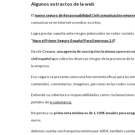
Algunos extractos de la web
El
nuevo seguro de Responsabilidad Civil comunicación empres
comunicarse en Internet o medios escritos.
Logra prestar soporte ante riesgos potenciales en redes sociales
“
Nace el Primer Seguro Español Para Empresas 2.0
”.
Desde
Crouco, una
agencia de suscripción la misma opera en n
civil español q
ue cubre los diversos riesgos de la presencia de la
la empresa.
Ese seguro se presenta como una herramienta eficaz para las em
contenidos, comentarios, imágenes, personas en las redes soci
Extiende su cobertura a responsabilidades como: reclamaciones e
portales de
e-commerce.
Respecto a su
prima neta mínima es de 1.100€ anuales para aseg
euros.
Además cuenta con franquicia mínima por 600 €, también cuenta 