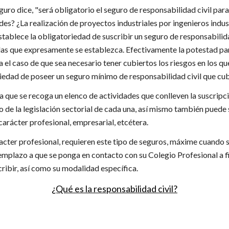
guro dice, "será obligatorio el seguro de responsabilidad civil par
es? ¿La realización de proyectos industriales por ingenieros indus
stablece la obligatoriedad de suscribir un seguro de responsabilid
las que expresamente se establezca. Efectivamente la potestad par
 el caso de que sea necesario tener cubiertos los riesgos en los q
toriedad de poseer un seguro mínimo de responsabilidad civil que c
la que se recoga un elenco de actividades que conlleven la suscripci
o de la legislación sectorial de cada una, así mismo también puede 
 carácter profesional, empresarial, etcétera.
ter profesional, requieren este tipo de seguros, máxime cuando se 
le emplazo a que se ponga en contacto con su Colegio Profesional a fi
ribir, así como su modalidad específica.
¿Qué es la responsabilidad civil?