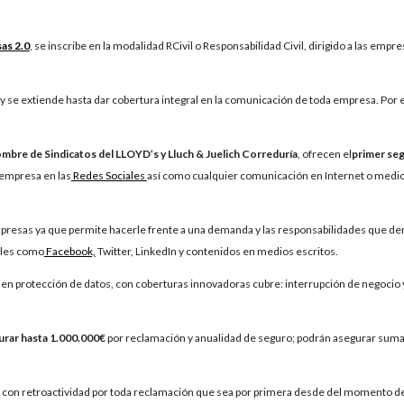
as 2.0
, se inscribe en la modalidad RCivil o Responsabilidad Civil, dirigido a las empr
 y se extiende hasta dar cobertura integral en la comunicación de toda empresa. Por
ombre de Sindicatos del LLOYD’s y Lluch & Juelich Correduría
, ofrecen el
primer seg
 empresa en las
Redes Sociales
así como cualquier comunicación en Internet o medios
presas ya que permite hacerle frente a una demanda y las responsabilidades que der
ales como
Facebook,
Twitter, LinkedIn y contenidos en medios escritos.
n protección de datos, con coberturas innovadoras cubre: interrupción de negocio 
urar hasta 1.000.000€
por reclamación y anualidad de seguro; podrán asegurar sumas
con retroactividad por toda reclamación que sea por primera desde del momento de