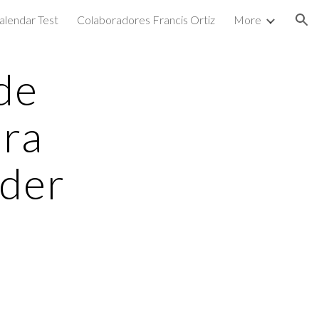
alendar Test
Colaboradores Francis Ortiz
More
ion
de
ara
der