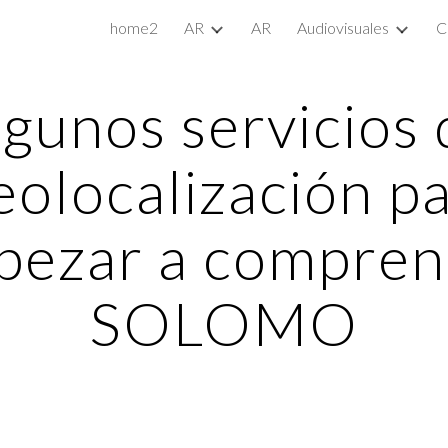
home2
AR
AR
Audiovisuales
C
ip to main content
Skip to navigat
lgunos servicios 
olocalización p
pezar a compren
SOLOMO