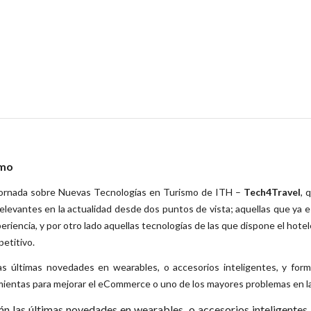
smo
 jornada sobre Nuevas Tecnologías en Turismo de ITH –
Tech4Travel
, 
levantes en la actualidad desde dos puntos de vista; aquellas que ya es
riencia, y por otro lado aquellas tecnologías de las que dispone el hotel
etitivo.
s últimas novedades en wearables, o accesorios inteligentes, y form
ientas para mejorar el eCommerce o uno de los mayores problemas en la a
n las últimas novedades en wearables, o accesorios inteligentes,