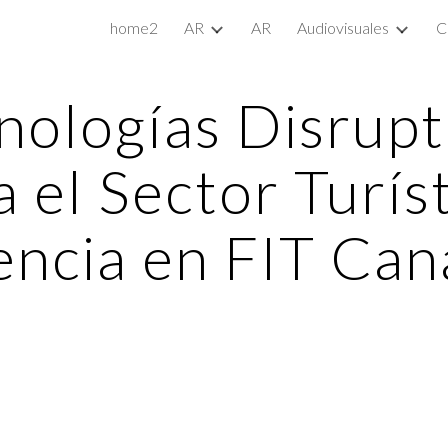
home2
AR
AR
Audiovisuales
C
ip to main content
Skip to navigat
nologías Disrupt
a el Sector Turíst
ncia en FIT Can