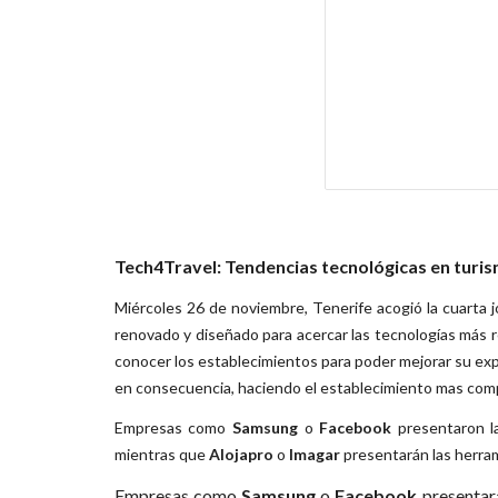
Tech4Travel: Tendencias tecnológicas en turi
Miércoles 26 de noviembre, Tenerife acogió la cuarta
renovado y diseñado para acercar las tecnologías más re
conocer los establecimientos para poder mejorar su expe
en consecuencia, haciendo el establecimiento mas comp
Empresas como
Samsung
o
Facebook
presentaron la
mientras que
Alojapro
o
Imagar
presentarán las herram
Empresas como
Samsung
o
Facebook
presentará