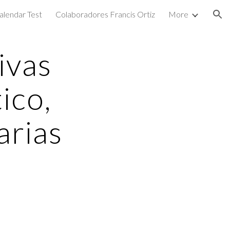
alendar Test
Colaboradores Francis Ortiz
More
ion
ivas
ico,
arias