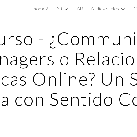
home2
AR
AR
Audiovisuales
C
ip to main content
Skip to navigat
urso - ¿Communi
agers o Relaci
icas Online? Un S
a con Sentido 