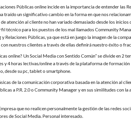
ones Públicas online incide en la importancia de entender las Re
 ha traído un significativo cambio en la forma en que nos relacion
 de atención al cliente no han variado demasiado desde los inicios 
il técnico para los puestos de los mal llamados Community Manage
y Relaciones Públicas, ya que está en juego la imagen de la comp
 con nuestros clientes a través de ellas definirá nuestro éxito o fra
s online? Un Social Media con Sentido Común” se divide en 2 tema
s y 4 horas lectivas/online a través de la plataforma de formación
, desde su pc, tablet o smartphone.
sicas de la comunicación corporativa basada en la atención al clien
úblicas a P.R. 2.0 o Community Manager y en sus similitudes con la a
Empresa que no realicen personalmente la gestión de las redes soc
es de Social Media. Personal interesado.