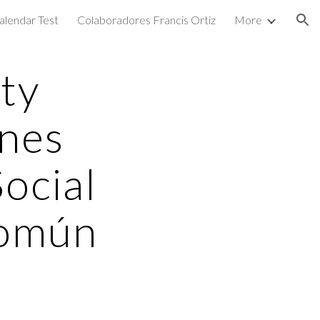
alendar Test
Colaboradores Francis Ortiz
More
ion
ty
ones
ocial
Común