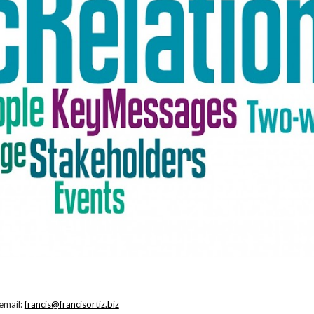
email:
francis@francisortiz.biz